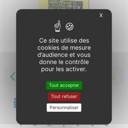
X
Masquer l
Ce site utilise des
cookies de mesure
d’audience et vous
donne le contrôle
pour les activer.
« Des korrigans aux rois bretons »
Tout accepter
Tout refuser
Calendrier
Personnaliser
«
août 2022
»
l.
m.
m.
j.
v.
s.
d.