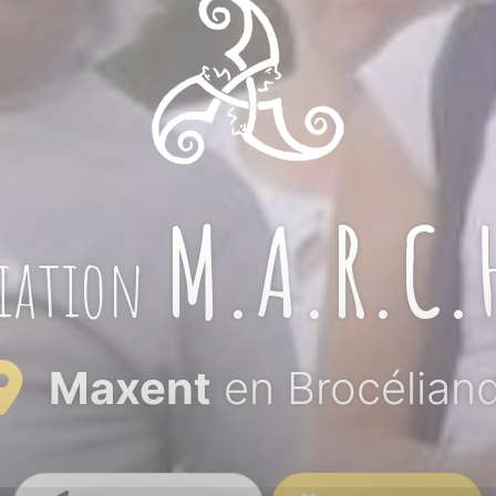
M.A.R.C.
iation
Maxent
en Brocélian