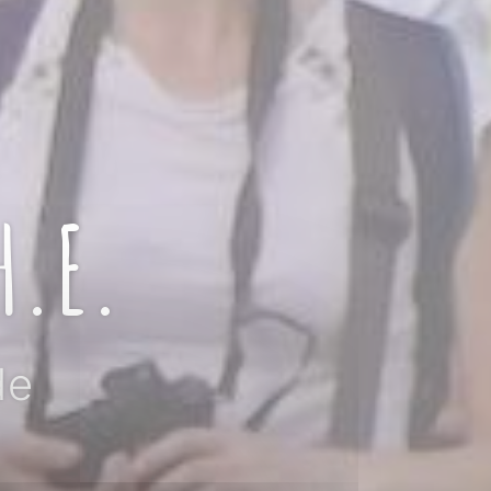
H.E.
de