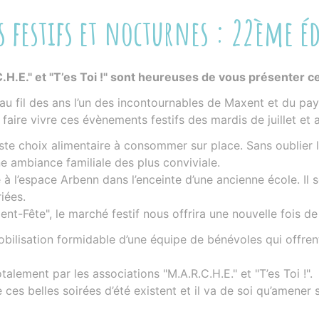
s festifs et nocturnes : 22ème éd
.H.E." et "T’es Toi !" sont heureuses de vous présenter c
u fil des ans l’un des incontournables de Maxent et du pay
aire vivre ces évènements festifs des mardis de juillet et 
aste choix alimentaire à consommer sur place. Sans oublier 
e ambiance familiale des plus conviviale.
à l’espace Arbenn dans l’enceinte d’une ancienne école. Il se
iées.
nt-Fête", le marché festif nous offrira une nouvelle fois
bilisation formidable d’une équipe de bénévoles qui offren
talement par les associations "M.A.R.C.H.E." et "T’es Toi !".
es belles soirées d’été existent et il va de soi qu’amener s