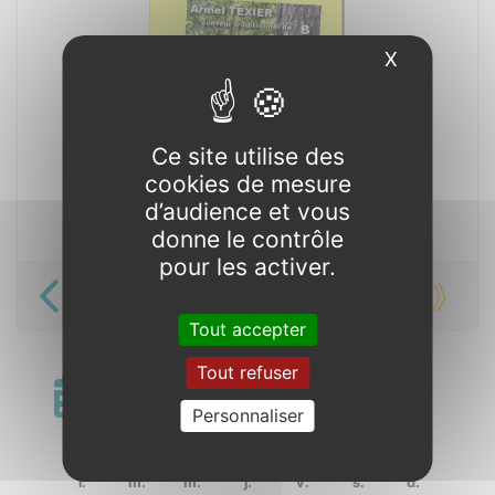
X
Masquer l
Ce site utilise des
cookies de mesure
d’audience et vous
donne le contrôle
pour les activer.
« Des korrigans aux rois bretons »
Tout accepter
Tout refuser
Calendrier
Personnaliser
«
juillet 2022
»
l.
m.
m.
j.
v.
s.
d.