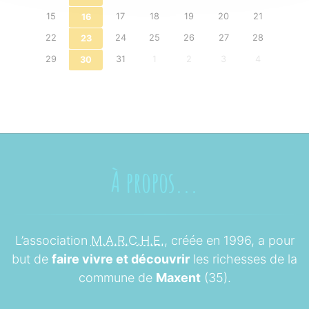
15
17
18
19
20
21
16
22
24
25
26
27
28
23
29
31
1
2
3
4
30
À propos...
L’association
M.A.R.C.H.E.
, créée en 1996, a pour
but de
faire vivre et découvrir
les richesses de la
commune de
Maxent
(35).