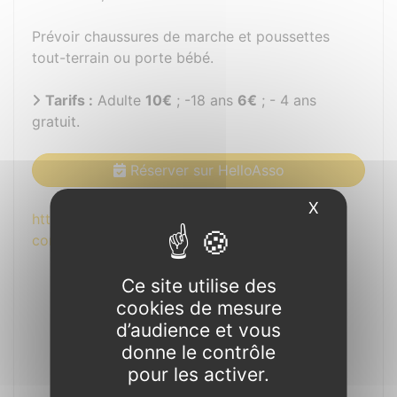
Prévoir chaussures de marche et poussettes
tout-terrain ou porte bébé.
Tarifs :
Adulte
10€
; -18 ans
6€
; - 4 ans
gratuit.
Réserver sur HelloAsso
X
Masquer l
https://armeltexier.wixsite.com/armel-texier-
conteur
Ce site utilise des
cookies de mesure
d’audience et vous
donne le contrôle
pour les activer.