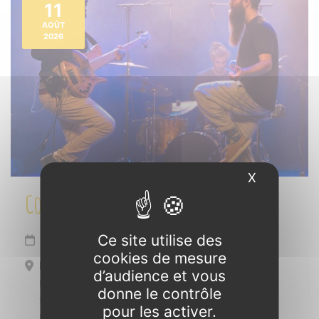
11
AOÛT
2026
X
Masquer l
Concert : BAGDENA FOLI
Ce site utilise des
Mardi 11 août de 18h30 à 21h30
cookies de mesure
Mardis de Maxent Fête
d’audience et vous
Espace Arbenn
donne le contrôle
face à la mairie
pour les activer.
Maxent