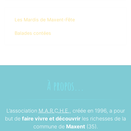
Les Mardis de Maxent-Fête
Balades contées
À propos...
L’association
M.A.R.C.H.E.
, créée en 1996, a pour
but de
faire vivre et découvrir
les richesses de la
commune de
Maxent
(35).