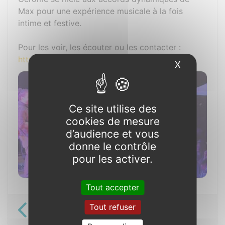
Max pour une expérience musicale à la fois
intime et festive.
Pour les voir, les écouter ou les contacter :
https://709prod.fr/mago/
X
Masquer l
Ce site utilise des
cookies de mesure
d’audience et vous
donne le contrôle
pour les activer.
Tout accepter
Les Mardis de Maxent-Fête
Tout refuser