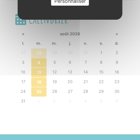
Personnaliser
Calendrier
«
août 2026
»
l.
m.
m.
j.
v.
s.
d.
27
29
30
31
1
2
28
3
5
6
7
8
9
4
10
12
13
14
15
16
11
17
19
20
21
22
23
18
24
26
27
28
29
30
25
31
2
3
4
5
6
1