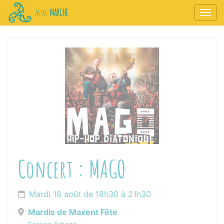
Panneau de gestion des cookies
MARCHE
Asso.
Affic
aller au contenu
Concert : MAGO
Mardi 18 août de 18h30 à 21h30
Mardis de Maxent Fête